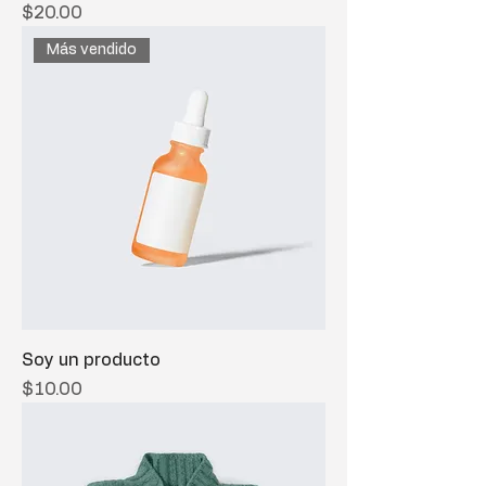
Precio
$20.00
Más vendido
Soy un producto
Precio
$10.00