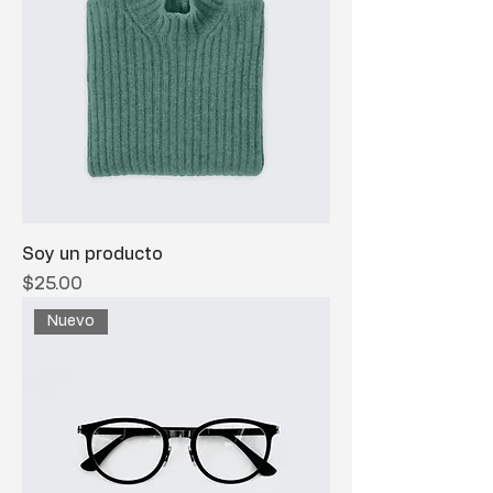
Soy un producto
Precio
$25.00
Nuevo