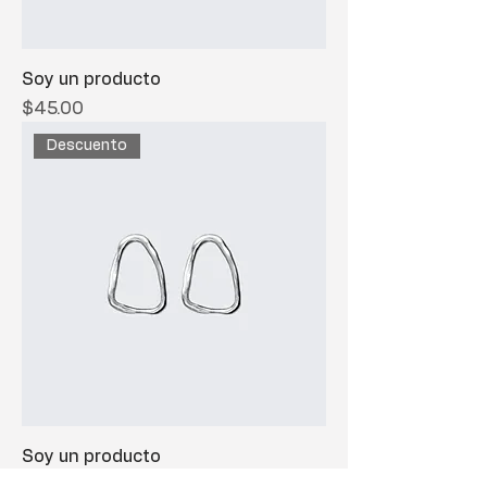
Soy un producto
Precio
$45.00
Descuento
Soy un producto
Precio
Precio de oferta
$100.00
$95.00