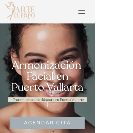
Armonización
Facial en
Puerto Vallarta
Tratamientos de skincare en Puerto Vallarta
AGENDAR CITA